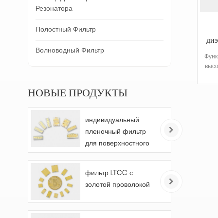
Резонатора
Полостный Фильтр
диэ
Волноводный Фильтр
д
Функ
высо
ср
и
НОВЫЕ ПРОДУКТЫ
индивидуальный
пленочный фильтр
для поверхностного
монтажа
фильтр LTCC с
золотой проволокой