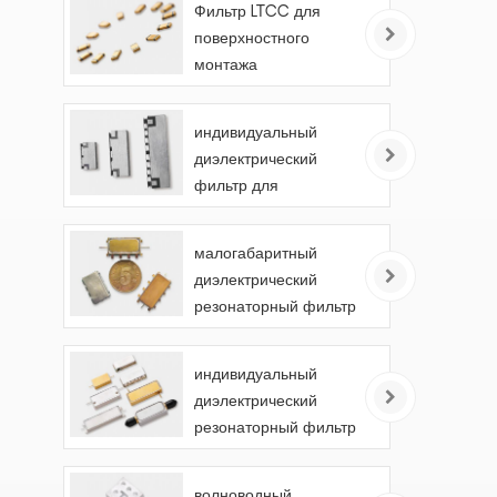
Фильтр LTCC для
поверхностного
монтажа
индивидуальный
диэлектрический
фильтр для
поверхностного
монтажа
малогабаритный
диэлектрический
резонаторный фильтр
индивидуальный
диэлектрический
резонаторный фильтр
волноводный