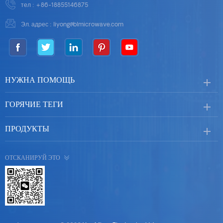
тел :
+86-18855146875
Эл. адрес :
liyong@blmicrowave.com
НУЖНА ПОМОЩЬ
ГОРЯЧИЕ ТЕГИ
ПРОДУКТЫ
ОТСКАНИРУЙ ЭТО